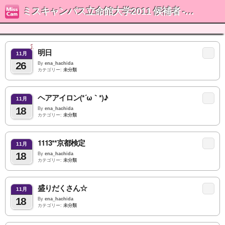
ミスキャンパス立命館大学2011 候補者 - 八田愛菜
1
明日
11月
26
By
ena_hachida
カテゴリー:
未分類
ヘアアイロン(*´ω｀*)♪
11月
18
By
ena_hachida
カテゴリー:
未分類
1113**京都検定
11月
18
By
ena_hachida
カテゴリー:
未分類
盛りだくさん☆
11月
18
By
ena_hachida
カテゴリー:
未分類