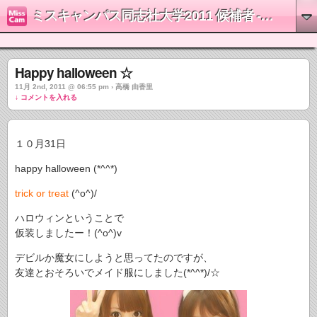
ミスキャンパス同志社大学2011 候補者 - 高橋由香里
Happy halloween ☆
11月 2nd, 2011 @ 06:55 pm › 高橋 由香里
↓ コメントを入れる
１０月31日
happy halloween (*^^*)
trick or treat
(^o^)/
ハロウィンということで
仮装しましたー！(^o^)v
デビルか魔女にしようと思ってたのですが、
友達とおそろいでメイド服にしました(*^^*)/☆