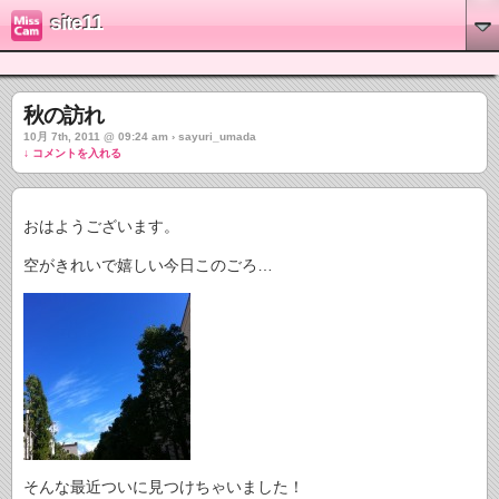
site11
秋の訪れ
10月 7th, 2011 @ 09:24 am › sayuri_umada
↓ コメントを入れる
おはようございます。
空がきれいで嬉しい今日このごろ…
そんな最近ついに見つけちゃいました！