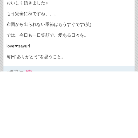
おいしく頂きました♫
もう完全に秋ですね、、、
布団から出られない季節はもうすぐです(笑)
では、今日も一日笑顔で、愛ある日々を。
love❤sayuri
毎日“ありがとう”を思うこと。
カテゴリー:
日記
コメントを入れる
名前 *
メール(非表示) *