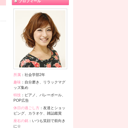
プロフィール
所属
：社会学部2年
趣味
：自分磨き、リラックマグ
ッズ集め
特技
：ピアノ、バレーボール、
POP広告
休日の過ごし方
：友達とショッ
ピング、カラオケ、雑誌鑑賞
座右の銘
：いつも笑顔で前向き
に☆