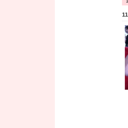
最新の投稿
写真写りの悪さはピカイチ☆
1
あとらーーん学祭♡
関関同立プレイベント♡
プリンセスあやか。
ラプンツェル♡
ありがたみ。
三角チョコパイ♡
喉やられた系っす。
ほっこり栗ごはん♡
LOVE Korea~n♡
バックナンバー
2011年11月