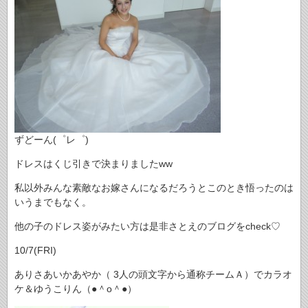
ずどーん(゜レ゜)
ドレスはくじ引きで決まりましたww
私以外みんな素敵なお嫁さんになるだろうとこのとき悟ったのは
いうまでもなく。
他の子のドレス姿がみたい方は是非さとえのブログをcheck♡
10/7(FRI)
ありさあいかあやか（ 3人の頭文字から通称チームＡ）でカラオ
ケ＆ゆうこりん（●＾o＾●）