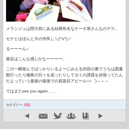
メランジュは関大前にある結構有名なケーキ屋さんなのデス。
セナとはほんと大の仲良し＼(^o^)／
るーーーん♪
最近はこんな感じかなーーーー。
この一瞬遊んでばっかりいるよーにみえる内容の裏でうちは図書
館行ったり徹夜の日々を送ったりしてゼミの課題を頑張ってたん
だよっていう最後の最後での真面目アピール~>゜)～～～
ではまたsee you again……
カテゴリー:
日記