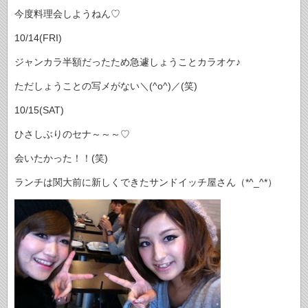
今度料理会しようねん♡
10/14(FRI)
ジャンカラ半額だったため急遽しょうことカラオケ♪
ただしょうことの写メがない＼(^o^)／(笑)
10/15(SAT)
ひさしぶりのセナ～～～♡
会いたかった！！(笑)
ランチは関大前に新しくできたサンドイッチ屋さん（*^_^*）