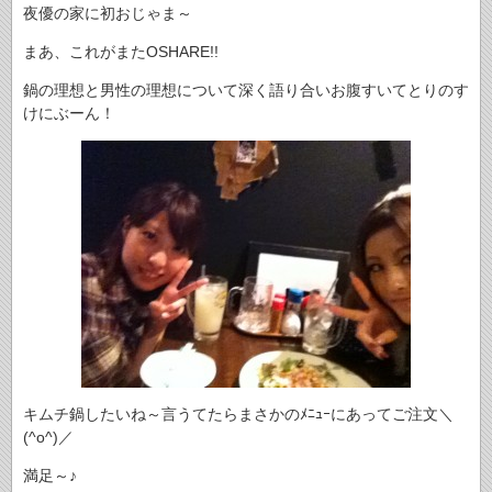
夜優の家に初おじゃま～
まあ、これがまたOSHARE!!
鍋の理想と男性の理想について深く語り合いお腹すいてとりのす
けにぶーん！
キムチ鍋したいね～言うてたらまさかのﾒﾆｭｰにあってご注文＼
(^o^)／
満足～♪