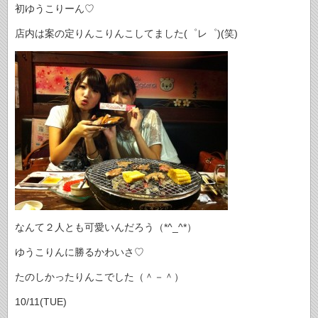
初ゆうこりーん♡
店内は案の定りんこりんこしてました(゜レ゜)(笑)
なんて２人とも可愛いんだろう（*^_^*）
ゆうこりんに勝るかわいさ♡
たのしかったりんこでした（＾－＾）
10/11(TUE)