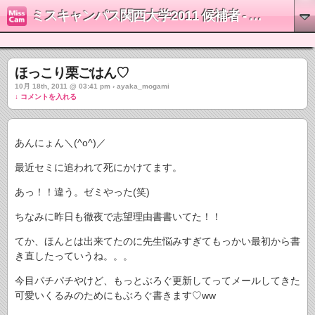
ミスキャンパス関西大学2011 候補者 - 最上彩佳
ほっこり栗ごはん♡
10月 18th, 2011 @ 03:41 pm › ayaka_mogami
↓ コメントを入れる
あんにょん＼(^o^)／
最近セミに追われて死にかけてます。
あっ！！違う。ゼミやった(笑)
ちなみに昨日も徹夜で志望理由書書いてた！！
てか、ほんとは出来てたのに先生悩みすぎてもっかい最初から書
き直したっていうね。。。
今目パチパチやけど、もっとぶろぐ更新してってメールしてきた
可愛いくるみのためにもぶろぐ書きます♡ww