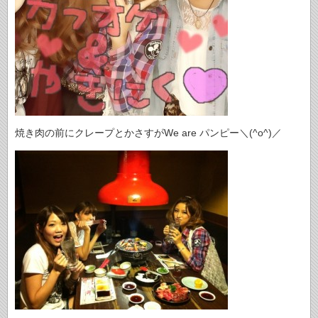
焼き肉の前にクレープとかさすがWe are パンピー＼(^o^)／