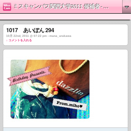
ミスキャンパス関西大学2011 候補者 - 浦川茉奈
1017 あいぽん 294
10月 22nd, 2011 @ 07:22 pm › mana_urakawa
↓ コメントを入れる