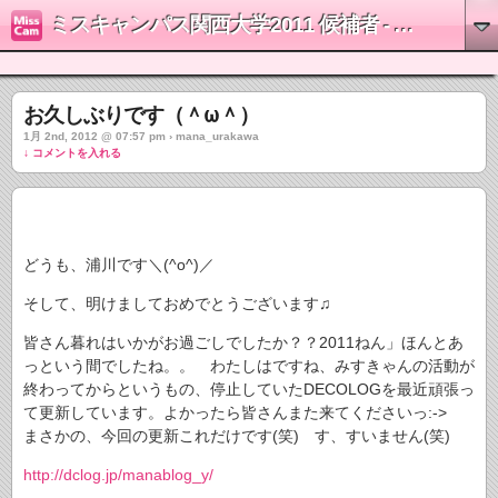
ミスキャンパス関西大学2011 候補者 - 浦川茉奈
お久しぶりです（＾ω＾）
1月 2nd, 2012 @ 07:57 pm › mana_urakawa
↓ コメントを入れる
どうも、浦川です＼(^o^)／
そして、明けましておめでとうございます♫
皆さん暮れはいかがお過ごしでしたか？？2011ねん」ほんとあ
っという間でしたね。。 わたしはですね、みすきゃんの活動が
終わってからというもの、停止していたDECOLOGを最近頑張っ
て更新しています。よかったら皆さんまた来てくださいっ:->
まさかの、今回の更新これだけです(笑) す、すいません(笑)
http://dclog.jp/manablog_y/