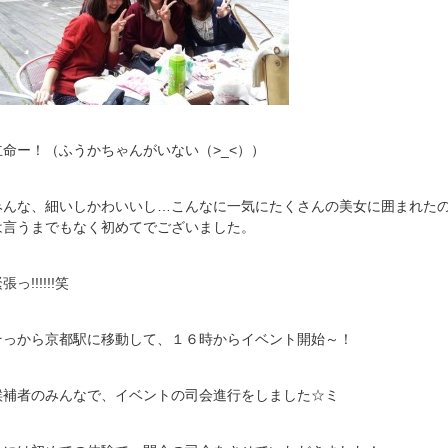
立命ー！（ふうかちゃんがいない（>_<））
みんな、細いしかわいいし…こんなに一気にたくさんの美女に囲まれた
は言うまでもなく初めてでございました。
張っ!!!!!!笑
そっから京都駅に移動して、１６時からイベント開始～！
候補者のみんなで、イベントの司会進行をしました☆ミ