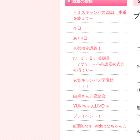
最新の投稿
～ミスキャンパス2011 本番
プ
を終えて～
今日
あと4日
京都検定講義！
び、ﾋﾞ、BI、美顔器
（☆∀☆）～小泉成器株式会
社様より～
衣笠キャンパス学園祭ー
ー！！！
白鳩さん☆座談会
YUKIちゃんLIVE*＋
プレイベント！
紅葉lunch！withはなちゃん☆