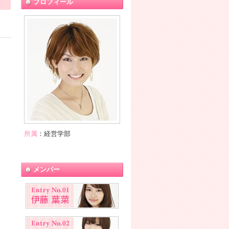
プロフィール
所属
：経営学部
ま
メンバー