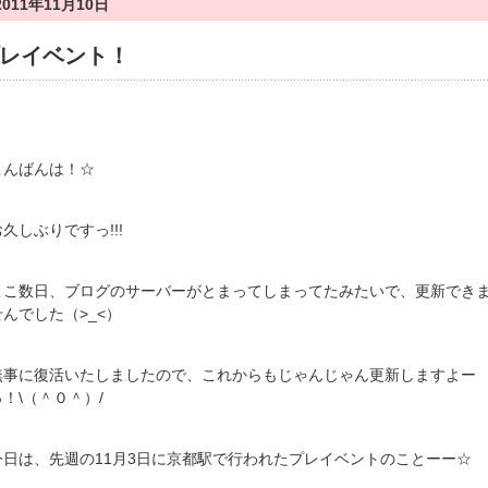
2011年11月10日
レイベント！
こんばんは！☆
お久しぶりですっ!!!
ここ数日、ブログのサーバーがとまってしまってたみたいで、更新でき
せんでした（>_<）
無事に復活いたしましたので、これからもじゃんじゃん更新しますよー
っ！\（＾０＾）/
今日は、先週の11月3日に京都駅で行われたプレイベントのことーー☆