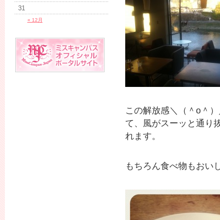
31
« 12月
この解放感＼（＾o＾
て、風がスーッと通り
れます。
もちろん食べ物もおい