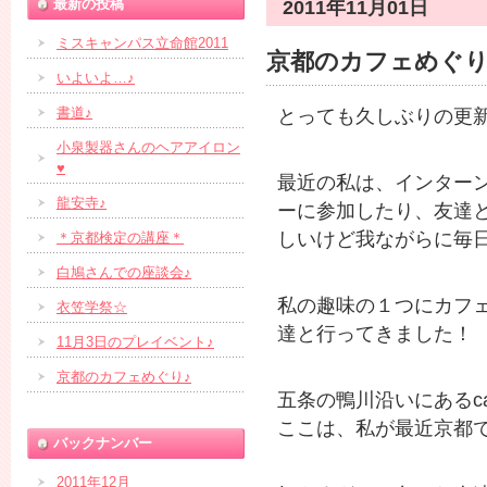
最新の投稿
2011年11月01日
ミスキャンパス立命館2011
京都のカフェめぐり
いよいよ…♪
書道♪
とっても久しぶりの更新に
小泉製器さんのヘアアイロン
♥
最近の私は、インター
龍安寺♪
ーに参加したり、友達
しいけど我ながらに毎
＊京都検定の講座＊
白鳩さんでの座談会♪
私の趣味の１つにカフ
衣笠学祭☆
達と行ってきました！
11月3日のプレイベント♪
京都のカフェめぐり♪
五条の鴨川沿いにあるcaf
ここは、私が最近京都
バックナンバー
2011年12月