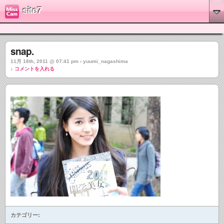
site7
snap.
11月 18th, 2011 @ 07:41 pm › yuumi_nagashima
↓ コメントを入れる
カテゴリー: