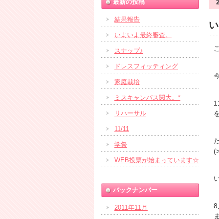
最新の投稿
結果報告
い
いよいよ最終審査。
スナップ♪
ドレスフィッティング
家庭栽培
ミスキャンパス関大。*
リハーサル
11/11
学祭
(
WEB投票が始まっています☆
バックナンバー
2011年11月