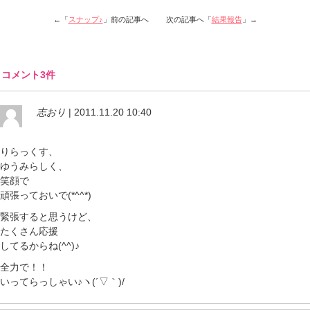
←「
スナップ♪
」前の記事へ 次の記事へ「
結果報告
」→
コメント3件
志おり
| 2011.11.20 10:40
りらっくす、
ゆうみらしく、
笑顔で
頑張っておいで(*^^*)
緊張すると思うけど、
たくさん応援
してるからね(^^)♪
全力で！！
いってらっしゃい♪ヽ(´▽｀)/