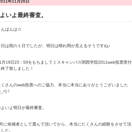
2011年11月20日
よいよ最終審査。
こんばんは☆
今日は雨の１日でしたが、明日は晴れ間が見えるそうですね♪
11月19日23：59をもちましてミスキャンパス関西学院2011web投票受付
を終了致しました！
たくさんのweb投票へのご協力、本当に本当にありがとうございました
>_<)！
いよいよ明日が最終審査。
8月に候補者として選んで頂いてから、本当にたくさんの経験をさせて頂
ました。