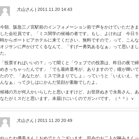
大山さん
| 2011.11.20 14:43
今朝、阪急三ノ宮駅前のインフォメーション前で声をかけていただきま
した会社員です。「ミス関学の候補の者です。もし、よければ 今日５
時からポートピアホテルに来てください、無料ですので」って、こんな
オジサンに声かけてくるなんて、「すげー勇気あるなぁ」って思いまし
た。
「投票すればいいの？」って聞くと「ウェブでの投票は、昨日の夜で締
めきっちゃったんです」「でも最終選考が、ありますので」瞳が輝いて
たので、「あなたが、ミスで決まりでしょ」っていうと「いえいえ、そ
んなぁ」って少しはにかんだ笑顔が素敵でしたよ。
候補の方が何人かいらしたと思いますけど、お世辞ぬきで永島さん、あ
なたがミスだと思います。未届けにいくのでガンバです。（＾＾）ｖ
大山さん
| 2011.11.20 20:49
やったね優美さん！おめでとうございます。司会のお二人が噛みまくっ