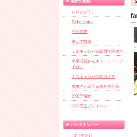
最新の投稿
ありがとう。
fa
To be a star
立命館愛
第二の故郷
ミスキャンパス関西学院大学
小泉成器さん★ストレートア
イロン
ミスキャンパス関西大学
白鳩さん訪問＆衣笠学園祭
BKC学園祭
関関同立プレイベント
バックナンバー
2011年12月