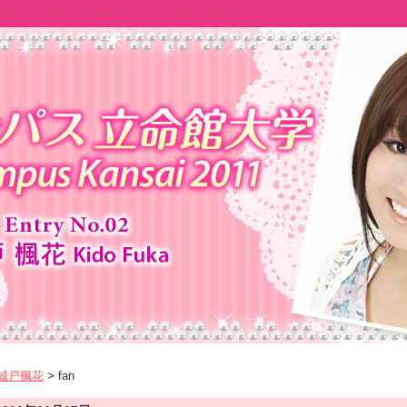
 城戸楓花
> fan