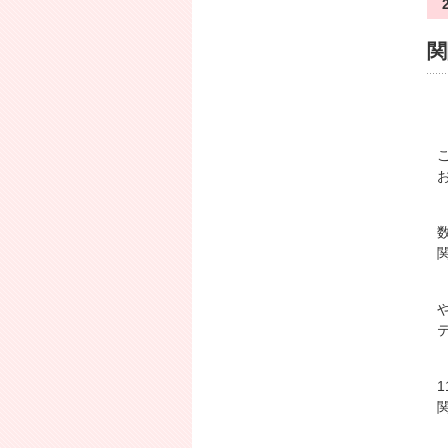
最新の投稿
ありがとう。
関
To be a star
立命館愛
第二の故郷
ミスキャンパス関西学院大学
お
小泉成器さん★ストレートア
イロン
ミスキャンパス関西大学
白鳩さん訪問＆衣笠学園祭
BKC学園祭
関関同立プレイベント
1
バックナンバー
2011年12月