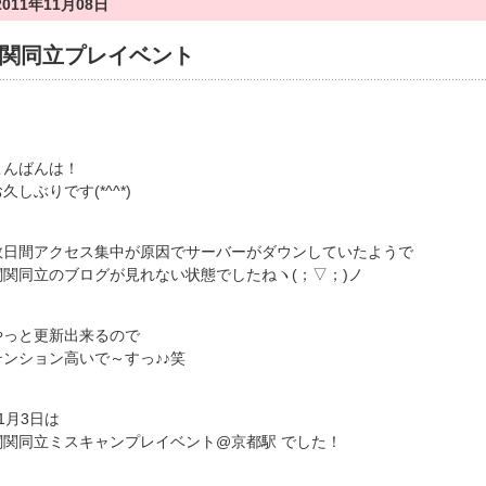
2011年11月08日
関同立プレイベント
こんばんは！
久しぶりです(*^^*)
数日間アクセス集中が原因でサーバーがダウンしていたようで
関関同立のブログが見れない状態でしたねヽ(；▽；)ノ
やっと更新出来るので
テンション高いで～すっ♪♪笑
1月3日は
関関同立ミスキャンプレイベント@京都駅 でした！