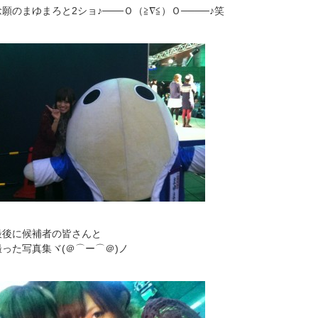
念願のまゆまろと2ショ♪───Ｏ（≧∇≦）Ｏ────♪笑
最後に候補者の皆さんと
撮った写真集ヾ(＠⌒ー⌒＠)ノ