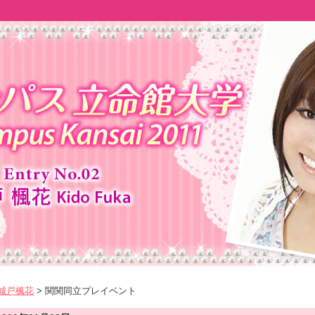
 城戸楓花
> 関関同立プレイベント