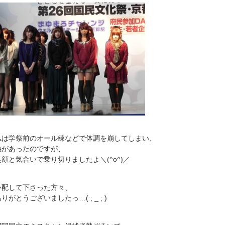
私は学祭前のオール練などで体調を崩してしまい、
熱があったのですが、
笑顔と気合いで乗り切りましたよ＼(^o^)／
心配して下さった方々、
りがとうございましたっ…( ; _ ; )