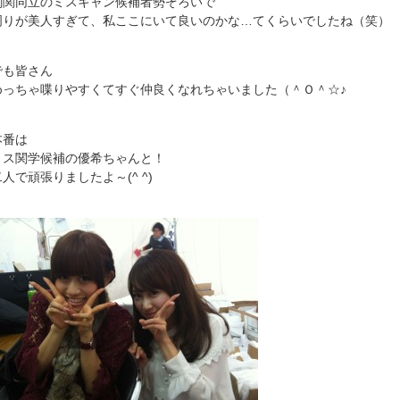
関関同立のミスキャン候補者勢ぞろいで
周りが美人すぎて、私ここにいて良いのかな…てくらいでしたね（笑）
でも皆さん
めっちゃ喋りやすくてすぐ仲良くなれちゃいました（＾Ｏ＾☆♪
本番は
ミス関学候補の優希ちゃんと！
二人で頑張りましたよ～(^ ^)