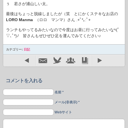
ぅ 若さが浦山しい太。
最後はちょっと脱線しましたが（笑 とにかくステキなお店の
LORO Manma
（ロロ マンマ）さん .+ﾟ*｡:ﾟ+
ランチもやってるみたいなので今度はお昼に行ってみたいなﾍ(ﾟ
▽､ﾟ*)ﾉ 皆さんもぜひぜひ足を運んでみてください♪
カテゴリー:
日記
コメントを入れる
名前 *
メール(非表示) *
Webサイト