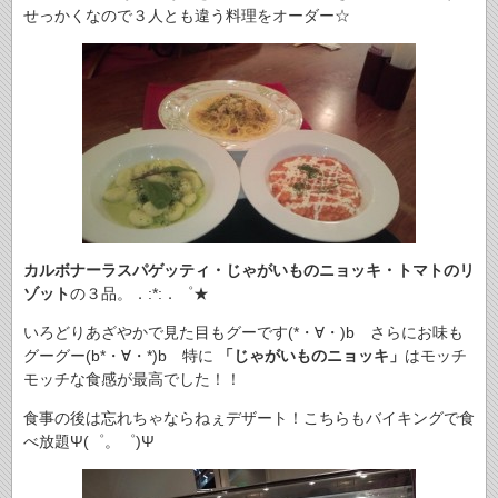
せっかくなので３人とも違う料理をオーダー☆
カルボナーラスパゲッティ・じゃがいものニョッキ・トマトのリ
ゾット
の３品。．:*:．゜★
いろどりあざやかで見た目もグーです(*・∀・)b さらにお味も
グーグー(b*・∀・*)b 特に
「じゃがいものニョッキ」
はモッチ
モッチな食感が最高でした！！
食事の後は忘れちゃならねぇデザート！こちらもバイキングで食
べ放題Ψ(゜。゜)Ψ