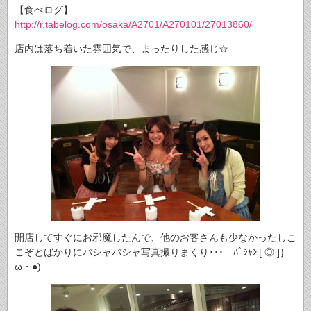
【食べログ】
http://r.tabelog.com/osaka/A2701/A270101/27013860/
店内は落ち着いた雰囲気で、まったりした感じ☆
開店してすぐにお邪魔したんで、他のお客さんも少なかったしこ
こぞとばかりにバシャバシャ写真撮りまくり･･･ ﾊﾟｼｬΣ[ ◎ ]｝
ω・●)