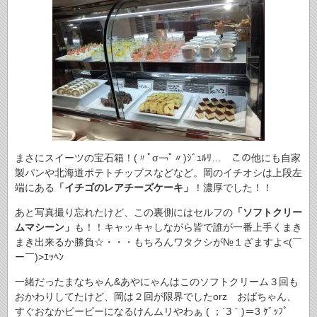
まさにスイーツの宝石箱！(〃ﾟσ￢ﾟ〃)ｼﾞｭﾙﾘ… この他にも自家
製パンや北海道ポテトチップスなどなど。岡のイチオシは上段左
端にある
「イチゴのレアチーズケーキ」
！濃厚でした！！
あと写真撮り忘れたけど、この裏側にはセルフの
「ソフトクリー
ムマシーン」
も！！キャッキャしながら皆で誰が一番上手くまき
まき出来るか勝負☆・・・もちろんワタクシが№１ざますよ<(￣
ー￣)>ｴｯﾍﾝ
一緒だったまなちゃん&あやにゃんはこのソフトクリーム３回も
おかわりしてたけど、岡は２回が限界でしたorz おばちゃん、
すぐおなかピーピーになるけんムリやわぁ ( ；´З｀)＝3 ｹﾞｯﾌﾟ