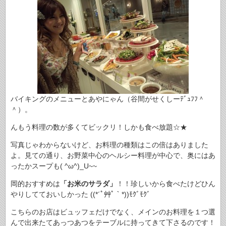
バイキングのメニューとあやにゃん（谷間がせくしーﾃﾞｭﾌﾌ＾
＾）。
んもう料理の数が多くてビックリ！しかも食べ放題☆★
写真じゃわからないけど、お料理の種類はこの倍はありました
よ。見ての通り、お野菜中心のヘルシー料理が中心で、奥にはあ
ったかスープも( ^ω^)_U~~
岡的おすすめは
「お米のサラダ」
！！珍しいから食べたけどひん
やりしてておいしかった ((*´ﾟ艸ﾟ｀*))ﾓｸﾞﾓｸﾞ
こちらのお店はビュッフェだけでなく、メインのお料理を１つ選
んで出来たてあっつあつをテーブルに持ってきて下さるのです！