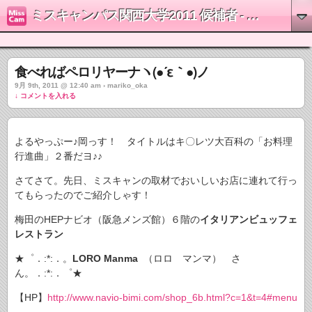
ミスキャンパス関西大学2011 候補者 - 岡真梨子
食べればペロリヤーナヽ(●´ε｀●)ノ
9月 9th, 2011 @ 12:40 am › mariko_oka
↓ コメントを入れる
よるやっぷー♪岡っす！ タイトルはキ〇レツ大百科の「お料理
行進曲」２番だヨ♪♪
さてさて。先日、ミスキャンの取材でおいしいお店に連れて行っ
てもらったのでご紹介しゃす！
梅田のHEPナビオ（阪急メンズ館）６階の
イタリアンビュッフェ
レストラン
★゜．:*:．。
LORO Manma
（ロロ マンマ） さ
ん。．:*:．゜★
【HP】
http://www.navio-bimi.com/shop_6b.html?c=1&t=4#menu